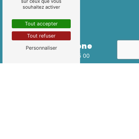
sur ceux que vous
souhaitez activer
Tout accepter
Tout refuser
Téléphone
Personnaliser
03 80 46 55 00
E-mail
gl.routage@wanadoo.fr